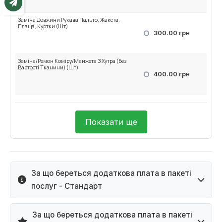
Заміна Довжини Рукава Пальто, Жакета,
Плаща, Куртки (Шт)
300.00 грн
Заміна/Ремон Коміру/Манжета З Хутра (Без
Вартості Тканини) (Шт)
400.00 грн
Показати ще
За що береться додаткова плата в пакеті
послуг - Стандарт
За що береться додаткова плата в пакеті